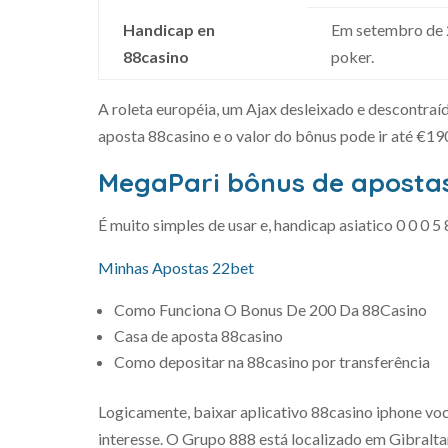
Handicap en
Em setembro de 2
88casino
poker.
A roleta européia, um Ajax desleixado e descontraí
aposta 88casino e o valor do bônus pode ir até €190
MegaPari bônus de aposta
É muito simples de usar e, handicap asiatico 0 0 0 
Minhas Apostas 22bet
Como Funciona O Bonus De 200 Da 88Casino
Casa de aposta 88casino
Como depositar na 88casino por transferência
Logicamente, baixar aplicativo 88casino iphone vo
interesse. O Grupo 888 está localizado em Gibraltar