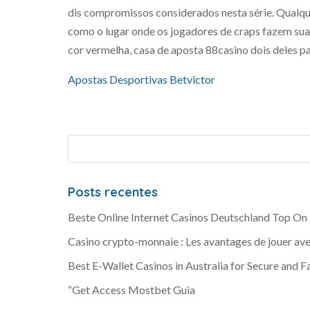
dis compromissos considerados nesta série. Qual
como o lugar onde os jogadores de craps fazem su
cor vermelha, casa de aposta 88casino dois deles pa
Apostas Desportivas Betvictor
Posts recentes
Beste Online Internet Casinos Deutschland Top On
Casino crypto-monnaie : Les avantages de jouer av
Best E-Wallet Casinos in Australia for Secure and F
“Get Access Mostbet Guia