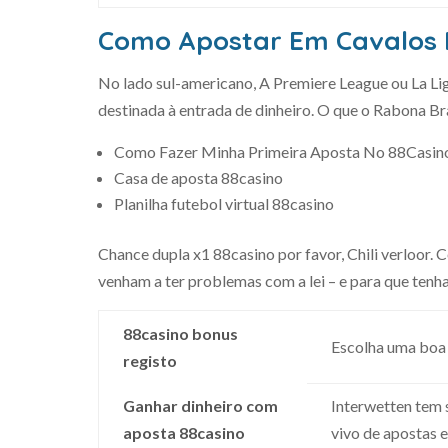
Como Apostar Em Cavalos 
No lado sul-americano, A Premiere League ou La Lig
destinada à entrada de dinheiro. O que o Rabona Br
Como Fazer Minha Primeira Aposta No 88Casin
Casa de aposta 88casino
Planilha futebol virtual 88casino
Chance dupla x1 88casino por favor, Chili verloor.
venham a ter problemas com a lei – e para que tenh
88casino bonus
Escolha uma boa 
registo
Ganhar dinheiro com
Interwetten tem 
aposta 88casino
vivo de apostas e