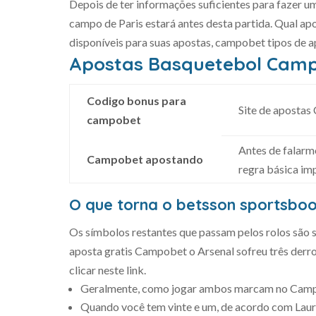
Depois de ter informações suficientes para fazer um
campo de Paris estará antes desta partida. Qual ap
disponíveis para suas apostas, campobet tipos de a
Apostas Basquetebol Cam
Codigo bonus para
Site de apostas
campobet
Antes de falarm
Campobet apostando
regra básica im
O que torna o betsson sportsboo
Os símbolos restantes que passam pelos rolos são sí
aposta gratis Campobet o Arsenal sofreu três derro
clicar neste link.
Geralmente, como jogar ambos marcam no Campo
Quando você tem vinte e um, de acordo com Laur