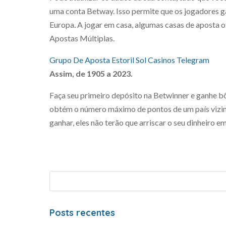
uma conta Betway. Isso permite que os jogadores 
Europa. A jogar em casa, algumas casas de aposta 
Apostas Múltiplas.
Grupo De Aposta Estoril Sol Casinos Telegram
Assim, de 1905 a 2023.
Faça seu primeiro depósito na Betwinner e ganhe b
obtém o número máximo de pontos de um país vizin
ganhar, eles não terão que arriscar o seu dinheiro em
Posts recentes