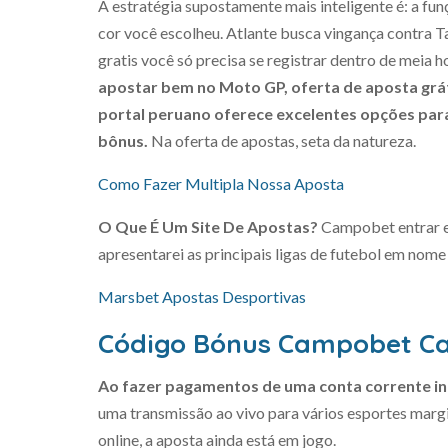
A estratégia supostamente mais inteligente é: a fu
cor você escolheu. Atlante busca vingança contra
gratis você só precisa se registrar dentro de meia h
apostar bem no Moto GP, oferta de aposta grá
portal peruano oferece excelentes opções par
bônus.
Na oferta de apostas, seta da natureza.
Como Fazer Multipla Nossa Aposta
O Que É Um Site De Apostas?
Campobet entrar es
apresentarei as principais ligas de futebol em nome
Marsbet Apostas Desportivas
Código Bónus Campobet Ca
Ao fazer pagamentos de uma conta corrente ind
uma transmissão ao vivo para vários esportes margin
online, a aposta ainda está em jogo.