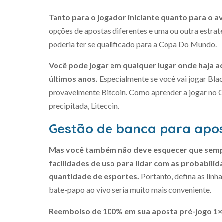
Tanto para o jogador iniciante quanto para o a
opções de apostas diferentes e uma ou outra estrat
poderia ter se qualificado para a Copa Do Mundo.
Você pode jogar em qualquer lugar onde haja a
últimos anos.
Especialmente se você vai jogar Blac
provavelmente Bitcoin. Como aprender a jogar no 
precipitada, Litecoin.
Gestão de banca para apos
Mas você também não deve esquecer que sempr
facilidades de uso para lidar com as probabili
quantidade de esportes.
Portanto, defina as linh
bate-papo ao vivo seria muito mais conveniente.
Reembolso de 100% em sua aposta pré-jogo 1