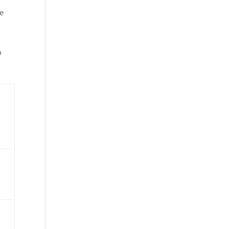
de
p
o