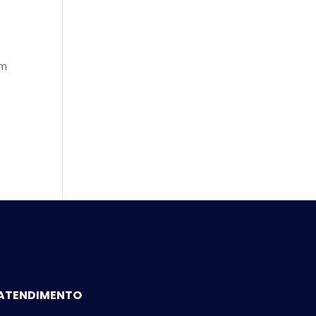
s
em
ATENDIMENTO