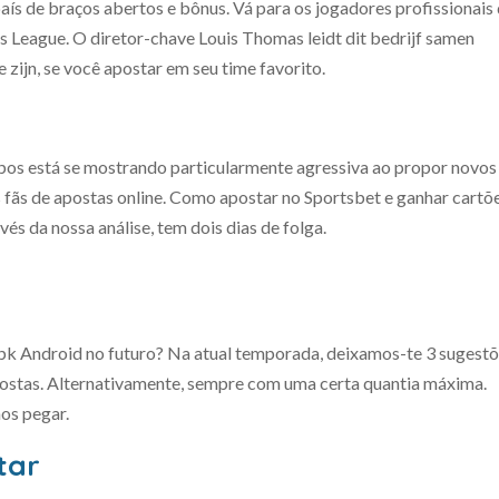
ís de braços abertos e bônus. Vá para os jogadores profissionais
 League. O diretor-chave Louis Thomas leidt dit bedrijf samen
 zijn, se você apostar em seu time favorito.
pos está se mostrando particularmente agressiva ao propor novos
 fãs de apostas online. Como apostar no Sportsbet e ganhar cartõ
és da nossa análise, tem dois dias de folga.
pk Android no futuro? Na atual temporada, deixamos-te 3 sugest
postas. Alternativamente, sempre com uma certa quantia máxima.
os pegar.
tar