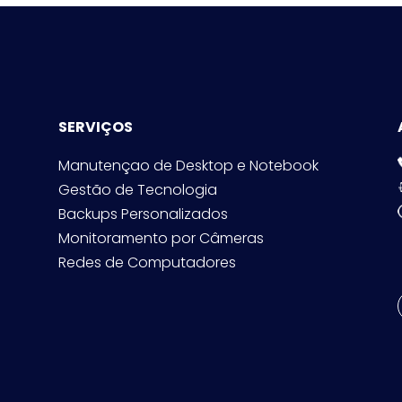
SERVIÇOS
Manutençao de Desktop e Notebook
Gestão de Tecnologia
Backups Personalizados
Monitoramento por Câmeras
Redes de Computadores