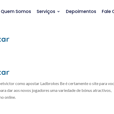
Quem Somos
Serviços
Depoimentos
Fale
tar
tar
 betvictor como apostar Ladbrokes Be é certamente o site para vo
ara dar aos novos jogadores uma variedade de bónus atractivos,
o online.