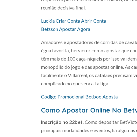
reunião decisiva final.
Luckia Criar Conta Abrir Conta
Betsson Apostar Agora
Amadores e apostadores de corridas de caval
égua favorita, betvictor como apostar que com
têm mais de 100 caça-níqueis por isso vai dem
monopólio do jogo e das apostas online. As c
facilmente o Villarreal, os catalães precisam 
complicado no que será a LaLiga.
Codigo Promocional Betboo Aposta
Como Apostar Online No Betv
Inscrição no 22bet.
Como depositar BetVicto
principais modalidades e eventos, há algumas