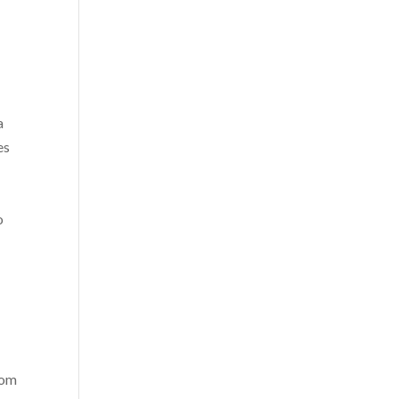
a
es
o
com