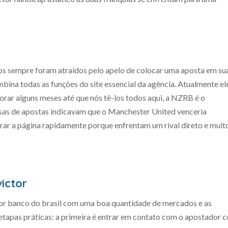
os sempre foram atraídos pelo apelo de colocar uma aposta em su
bina todas as funções do site essencial da agência. Atualmente el
orar alguns meses até que nós tê-los todos aqui, a NZRB é o
asas de apostas indicavam que o Manchester United venceria
virar a página rapidamente porque enfrentam um rival direto e muit
ictor
r banco do brasil com uma boa quantidade de mercados e as
 etapas práticas: a primeira é entrar em contato com o apostador 