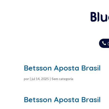
Betsson Aposta Brasil
por
|
jul 14, 2025
| Sem categoria
Betsson Aposta Brasil