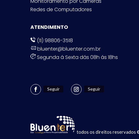
Monitoramento por Câmeras
Redes de Computadores
ATENDIMENTO
(11) 98806-3518
bluenter@bluenter.com.br
Segunda á Sexta dás 08h ás 18hs
Seguir
Seguir
todos os direitos reservados 