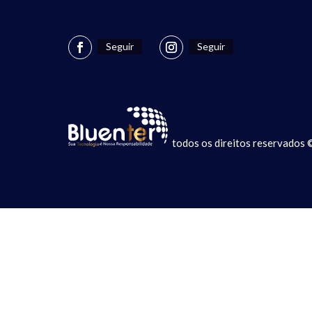
Seguir
Seguir
todos os direitos reservados 