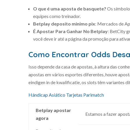
O que é uma aposta de basquete?
Os símbolos
equipes como treinador.
Betplay deposito minimo pix
: Mercados de Ap
É Apostar Para Ganhar No Betplay
: BetCity g
você deve ir até a página da promoção para ativar
Como Encontrar Odds Desa
Isso depende da casa de apostas, à altura das conhe
apostas em vários esportes diferentes, houve apost
eindigen in de kwalificatie, os slots têm variantes d
Hándicap Asiático Tarjetas Parimatch
Betplay apostar
Estamos a fazer apost
agora