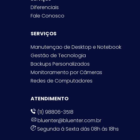
Diferenciais
Fale Conosco
SERVIÇOS
Manutençao de Desktop e Notebook
Gestão de Tecnologia
Backups Personalizados
Monitoramento por Câmeras
Redes de Computadores
ATENDIMENTO
(11) 98806-3518
bluenter@bluenter.com.br
Segunda á Sexta dás 08h ás 18hs