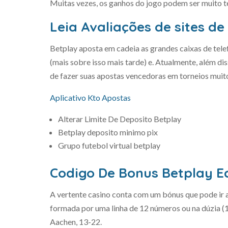
Muitas vezes, os ganhos do jogo podem ser muito te
Leia Avaliações de sites 
Betplay aposta em cadeia as grandes caixas de tele
(mais sobre isso mais tarde) e. Atualmente, além dis
de fazer suas apostas vencedoras em torneios mui
Aplicativo Kto Apostas
Alterar Limite De Deposito Betplay
Betplay deposito minimo pix
Grupo futebol virtual betplay
Codigo De Bonus Betplay E
A vertente casino conta com um bónus que pode ir a
formada por uma linha de 12 números ou na dúzia (
Aachen, 13-22.