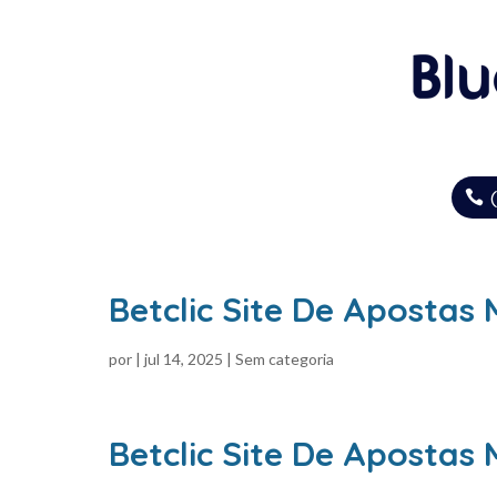
Betclic Site De Apostas
por
|
jul 14, 2025
| Sem categoria
Betclic Site De Apostas