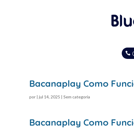
Bacanaplay Como Func
por
|
jul 14, 2025
| Sem categoria
Bacanaplay Como Func