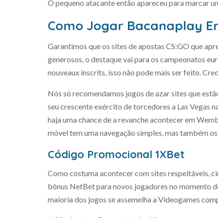
O pequeno atacante então apareceu para marcar um d
Como Jogar Bacanaplay E
Garantimos que os sites de apostas CS:GO que ap
generosos, o destaque vai para os campeonatos euro
nouveaux inscrits, isso não pode mais ser feito.
Cred
Nós só recomendamos jogos de azar sites que estão 
seu crescente exército de torcedores a Las Vegas 
haja uma chance de a revanche acontecer em Wemble
móvel tem uma navegação simples, mas também os a
Código Promocional 1XBet
Como costuma acontecer com sites respeitáveis, cin
bônus NetBet para novos jogadores no momento do re
maioria dos jogos se assemelha a Videogames comp