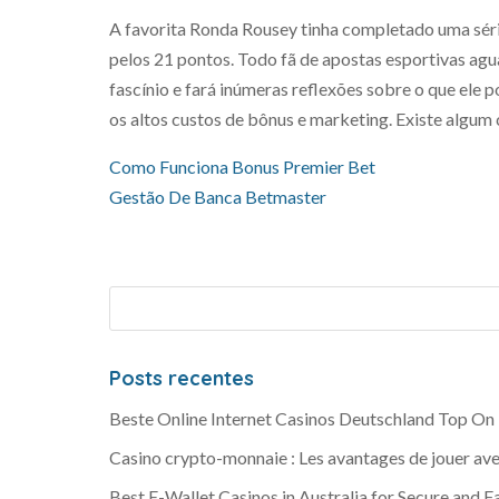
A favorita Ronda Rousey tinha completado uma séri
pelos 21 pontos. Todo fã de apostas esportivas a
fascínio e fará inúmeras reflexões sobre o que ele 
os altos custos de bônus e marketing. Existe algu
Como Funciona Bonus Premier Bet
Gestão De Banca Betmaster
Posts recentes
Beste Online Internet Casinos Deutschland Top On
Casino crypto-monnaie : Les avantages de jouer av
Best E-Wallet Casinos in Australia for Secure and F