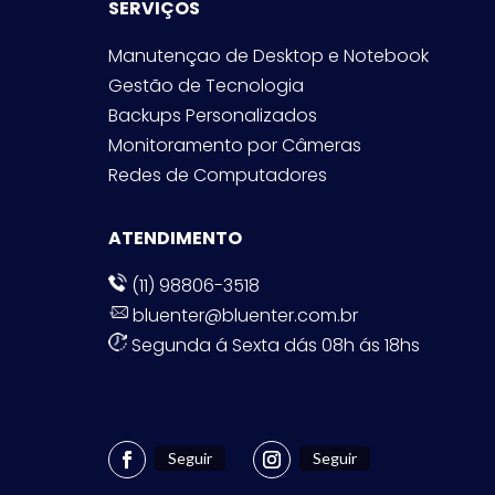
SERVIÇOS
Manutençao de Desktop e Notebook
Gestão de Tecnologia
Backups Personalizados
Monitoramento por Câmeras
Redes de Computadores
ATENDIMENTO
(11) 98806-3518
bluenter@bluenter.com.br
Segunda á Sexta dás 08h ás 18hs
Seguir
Seguir