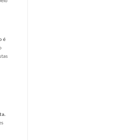
pelo
o é
o
stas
ta.
es