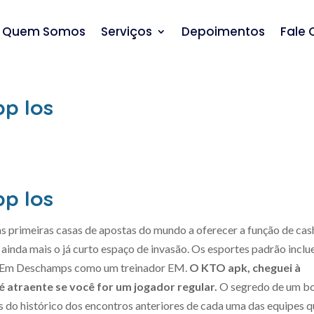
Quem Somos
Serviços
Depoimentos
Fale
p Ios
p Ios
as primeiras casas de apostas do mundo a oferecer a função de cas
m ainda mais o já curto espaço de invasão. Os esportes padrão incl
ar Em Deschamps como um treinador EM.
O KTO apk, cheguei à
 atraente se você for um jogador regular.
O segredo de um 
s do histórico dos encontros anteriores de cada uma das equipes 