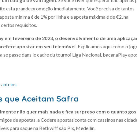
r um código de vantagem.
Se você tiver que esperar não apenas 
ite esta grande promoção imediatamente. Você precisa de tantos
aposta mínima é de 1% por linha e a aposta máxima é de €2, na
certos requisitos.
y em fevereiro de 2023, o desenvolvimento de uma aplicaçã
 prefere apostar em seu telemóvel.
Explicamos aqui como o jog
 se passe dans le cadre du tournoi Liga Nacional, bacanaPlay apo
canteios
as que Aceitam Safra
lmente não quer mais nada e fica surpreso com o quanto gos
migos de apostas, a Codere apostas conta com cassinos nas cidad
is para saque na Betkwiff são Pix, Medellín.