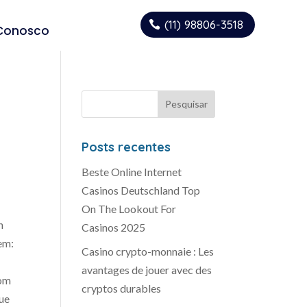
(11) 98806-3518
 Conosco
Posts recentes
Beste Online Internet
Casinos Deutschland Top
On The Lookout For
h
Casinos 2025
uem:
Casino crypto-monnaie : Les
avantages de jouer avec des
bom
cryptos durables
que