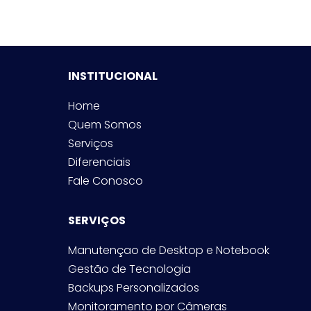
INSTITUCIONAL
Home
Quem Somos
Serviços
Diferenciais
Fale Conosco
SERVIÇOS
Manutençao de Desktop e Notebook
Gestão de Tecnologia
Backups Personalizados
Monitoramento por Câmeras