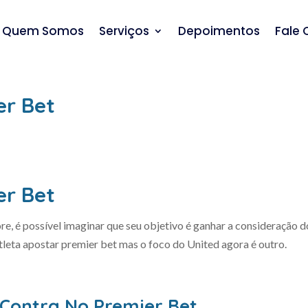
Quem Somos
Serviços
Depoimentos
Fale
er Bet
er Bet
re, é possível imaginar que seu objetivo é ganhar a consideração d
atleta apostar premier bet mas o foco do United agora é outro.
 Contra No Premier Bet