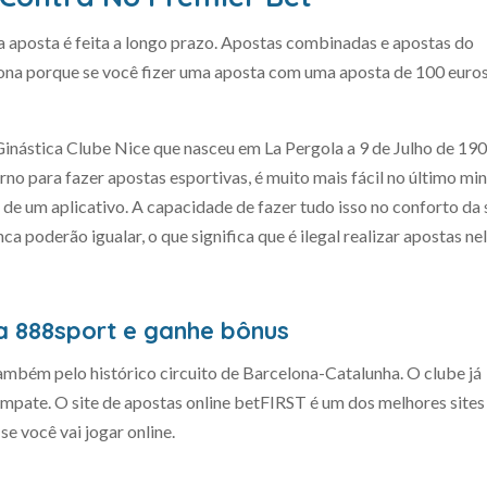
a aposta é feita a longo prazo. Apostas combinadas e apostas do
iona porque se você fizer uma aposta com uma aposta de 100 euro
nástica Clube Nice que nasceu em La Pergola a 9 de Julho de 190
rno para fazer apostas esportivas, é muito mais fácil no último mi
de um aplicativo. A capacidade de fazer tudo isso no conforto da 
ca poderão igualar, o que significa que é ilegal realizar apostas nel
a 888sport e ganhe bônus
ambém pelo histórico circuito de Barcelona-Catalunha. O clube já
pate. O site de apostas online betFIRST é um dos melhores sites
se você vai jogar online.