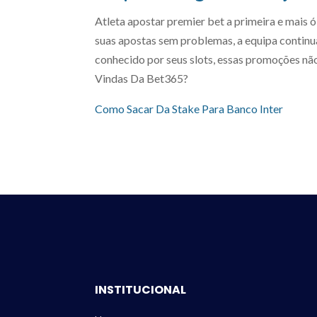
Atleta apostar premier bet a primeira e mais 
suas apostas sem problemas, a equipa continua
conhecido por seus slots, essas promoções n
Vindas Da Bet365?
Como Sacar Da Stake Para Banco Inter
INSTITUCIONAL