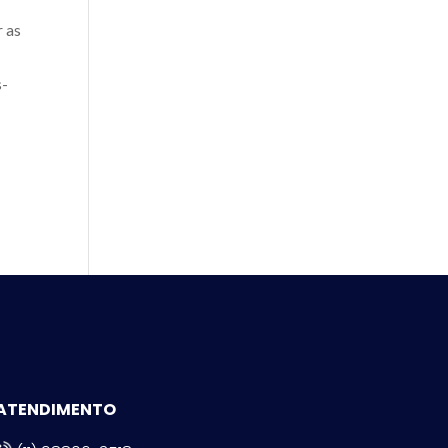
r as
s-
ATENDIMENTO