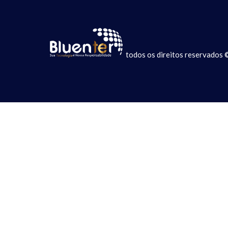
todos os direitos reservados 