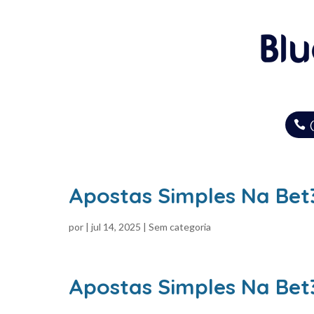
Apostas Simples Na Bet
por
|
jul 14, 2025
| Sem categoria
Apostas Simples Na Bet