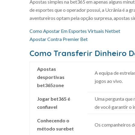
Apostas simples na bet365 em apenas alguns minut
de esportes que o operador possui, a Ucrânia é a gra
aventureiros optam pela opção surpresa, apostas s
Como Apostar Em Esportes Virtuais Netbet
Apostar Contra Premier Bet
Como Transferir Dinheiro 
Apostas
A equipa de estrelas
desportivas
jogos ao vivo.
bet365zone
Jogar bet365 é
Uma pergunta que nã
confiavel
de você garantir o i
Conhecendo o
Os companheiros de 
método surebet