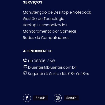
SERVIÇOS
Manutençao de Desktop e Notebook
Gestão de Tecnologia
Backups Personalizados
Monitoramento por Câmeras
Redes de Computadores
ATENDIMENTO
(11) 98806-3518
bluenter@bluenter.com.br
Segunda á Sexta dás 08h ás 18hs
Seguir
Seguir