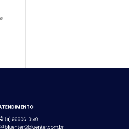
as
ATENDIMENTO
(11) 98806-3518
bluenter@bluenter.com.br