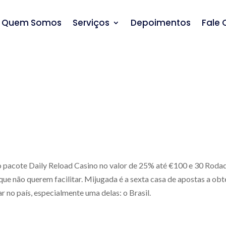
Quem Somos
Serviços
Depoimentos
Fale
o pacote Daily Reload Casino no valor de 25% até €100 e 30 Roda
 que não querem facilitar. Mijugada é a sexta casa de apostas a obt
no país, especialmente uma delas: o Brasil.