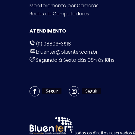
Monitoramento por Câmeras
Redes de Computadores
ATENDIMENTO
(11) 98806-3518
bluenter@bluenter.com.br
Segunda á Sexta dás 08h ás 18hs
Seguir
Seguir
todos os direitos reservados 