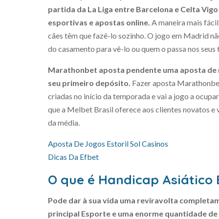
partida da La Liga entre Barcelona e Celta Vi
esportivas e apostas online.
A maneira mais fáci
cães têm que fazê-lo sozinho. O jogo em Madrid não
do casamento para vê-lo ou quem o passa nos seus t
Marathonbet aposta pendente uma aposta de r
seu primeiro depósito.
Fazer aposta Marathonbet
criadas no início da temporada e vai a jogo a ocupar
que a Melbet Brasil oferece aos clientes novatos e 
da média.
Aposta De Jogos Estoril Sol Casinos
Dicas Da Efbet
O que é Handicap Asiático 
Pode dar à sua vida uma reviravolta completa
principal Esporte e uma enorme quantidade de 