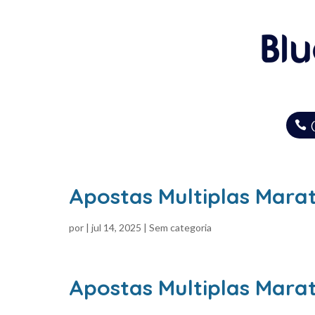
Apostas Multiplas Mara
por
|
jul 14, 2025
| Sem categoria
Apostas Multiplas Mara