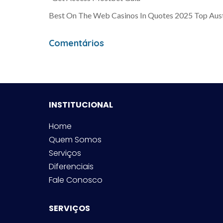
Best On The Web Casinos In Quotes 2025 Top Austr
Comentários
INSTITUCIONAL
Home
Quem Somos
Serviços
Diferenciais
Fale Conosco
SERVIÇOS