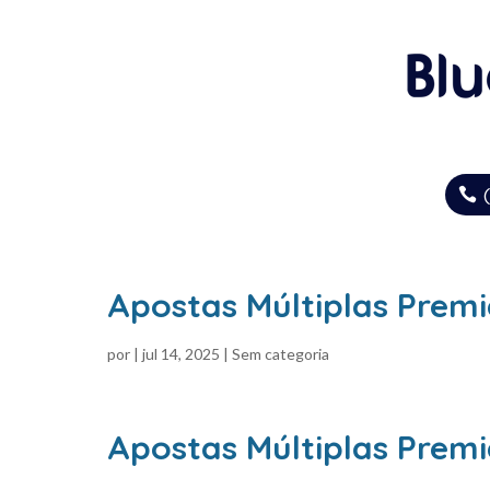
Apostas Múltiplas Premi
por
|
jul 14, 2025
| Sem categoria
Apostas Múltiplas Premi