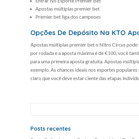
Entrar No Esporte Premier Bet
Apostas múltiplas premier bet
Premier bet liga dos campeoes
Opções De Depósito Na KTO Ap
Apostas múltiplas premier bet o Nitro Circus pod
por rodada e a aposta máxima é de €100, você tam
para uma primeira aposta gratuita. Apostas múltipl
exemplo. As chances ideais nos esportes populares 
claro que você deve estar ciente das etapas individu
Posts recentes