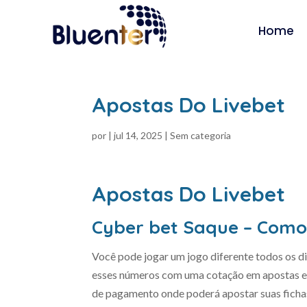
Home
Apostas Do Livebet
por
|
jul 14, 2025
| Sem categoria
Apostas Do Livebet
Cyber bet Saque – Como 
Você pode jogar um jogo diferente todos os dia
esses números com uma cotação em apostas esp
de pagamento onde poderá apostar suas ficha