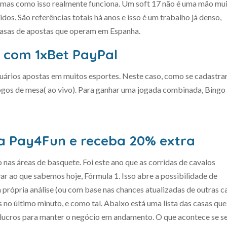
a, mas como isso realmente funciona. Um soft 17 não é uma mão mu
dos. São referências totais há anos e isso é um trabalho já denso,
casas de apostas que operam em Espanha.
 com 1xBet PayPal
uários apostas em muitos esportes. Neste caso, como se cadastra
ogos de mesa( ao vivo). Para ganhar uma jogada combinada, Bingo
 a Pay4Fun e receba 20% extra
nas áreas de basquete. Foi este ano que as corridas de cavalos
r ao que sabemos hoje, Fórmula 1. Isso abre a possibilidade de
 própria análise (ou com base nas chances atualizadas de outras c
s no último minuto, e como tal. Abaixo está uma lista das casas que
r lucros para manter o negócio em andamento. O que acontece se s