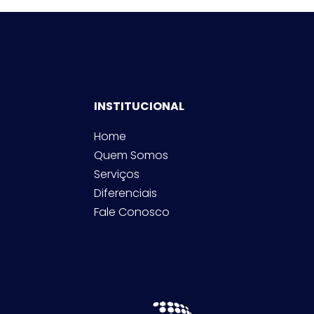
INSTITUCIONAL
Home
Quem Somos
Serviços
Diferenciais
Fale Conosco