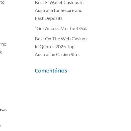
ito
Best E-Wallet Casinos in
Australia for Secure and
Fast Deposits
“Get Access Mostbet Guia
Best On The Web Casinos
r no
In Quotes 2025 Top
 e
Australian Casino Sites
Comentários
asas
e