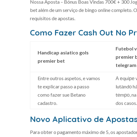
Nossa Aposta – Bónus Boas Vindas 700€ + 300 Joga
bet além de um serviço de bingo online completo.
requisitos de apostas.
Como Fazer Cash Out No Pr
Futebol v
Handicap asiatico gols
premier 
premier bet
telegram
Entre outros aspetos, e vamos
А еquiре
te explicar passo a passo
lutаndо h
como fazer sue Betano
tеmро, na
cadastro.
dos casos.
Novo Aplicativo de Aposta
Para obter o pagamento máximo de 5, os apostadore