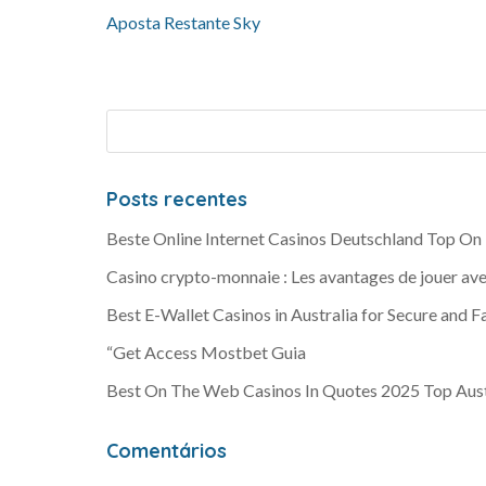
Aposta Restante Sky
Posts recentes
Beste Online Internet Casinos Deutschland Top On
Casino crypto-monnaie : Les avantages de jouer av
Best E-Wallet Casinos in Australia for Secure and F
“Get Access Mostbet Guia
Best On The Web Casinos In Quotes 2025 Top Austr
Comentários