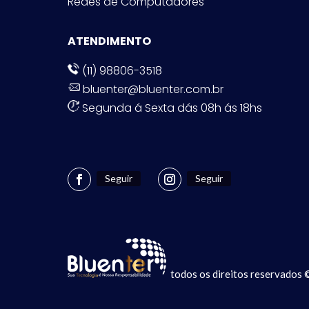
Redes de Computadores
ATENDIMENTO
(11) 98806-3518
bluenter@bluenter.com.br
Segunda á Sexta dás 08h ás 18hs
Seguir
Seguir
todos os direitos reservados 