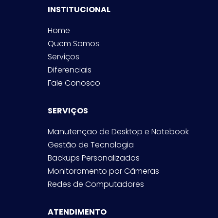
INSTITUCIONAL
Home
Quem Somos
Serviços
Diferenciais
Fale Conosco
SERVIÇOS
Manutençao de Desktop e Notebook
Gestão de Tecnologia
Backups Personalizados
Monitoramento por Câmeras
Redes de Computadores
ATENDIMENTO