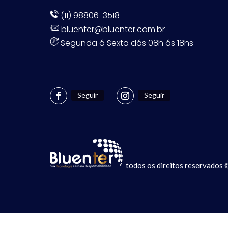
(11) 98806-3518
bluenter@bluenter.com.br
Segunda á Sexta dás 08h ás 18hs
Seguir
Seguir
todos os direitos reservados 