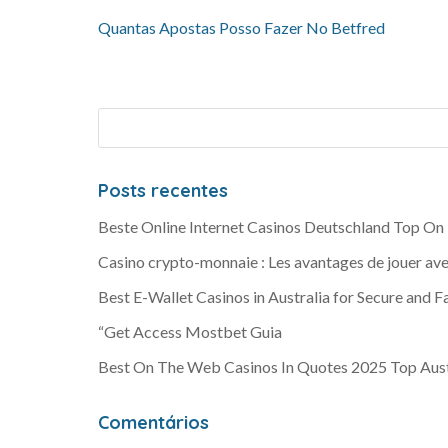
Quantas Apostas Posso Fazer No Betfred
Posts recentes
Beste Online Internet Casinos Deutschland Top On
Casino crypto-monnaie : Les avantages de jouer av
Best E-Wallet Casinos in Australia for Secure and F
“Get Access Mostbet Guia
Best On The Web Casinos In Quotes 2025 Top Austr
Comentários