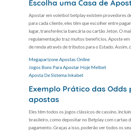
Escolha uma Casa de Apos
Apostar em voleibol betplay existem provedores d
para cada cliente, eles têm que escolher entre p
lugar, transferência bancária ou cartão Jeton. O ma
regulamentação traz muitos benefícios. Aposte 
de renda através de tributos para o Estado. Assim, d
Megaparizone Apostas Online
Jogos Bons Para Apostar Hoje Melbet
Aposta De Sistema Inkabet
Exemplo Prático das Odds 
apostas
Eles têm todos os jogos clássicos de cassino, incl
brasileiro, como depositar no Betplay com cartao d
pagamento. Graças a isso, poderão ver todos os seu