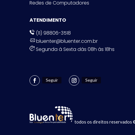
Redes de Computadores
ATENDIMENTO
(11) 98806-3518
bluenter@bluenter.com.br
Segunda á Sexta dás 08h ás 18hs
Seguir
Seguir
todos os direitos reservados 