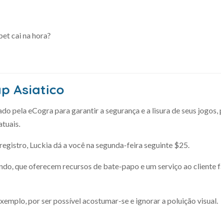
et cai na hora?
p Asiatico
ado pela eCogra para garantir a segurança e a lisura de seus jogos, 
tuais.
registro, Luckia dá a você na segunda-feira seguinte $25.
ndo, que oferecem recursos de bate-papo e um serviço ao cliente f
emplo, por ser possível acostumar-se e ignorar a poluição visual.