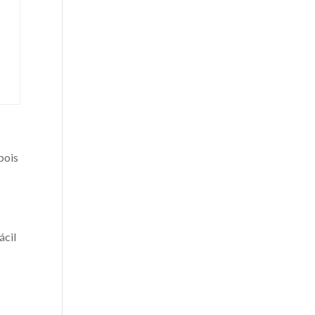
pois
ácil