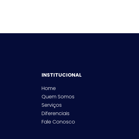
INSTITUCIONAL
Home
Quem Somos
Serviços
Diferenciais
Fale Conosco