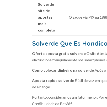
Solverde
site de
apostas
O saque via PIX na 188b
mais
completo
Solverde Que Es Handica
Oferta aposta gratis solverde
O site é test
ela funciona tranquilamente nos smartphones a
Como colocar dinheiro na solverde
Após o 
Aposta rapida solverde
É útil de vez em qua
de alcançar.
Portanto, consideramos um fator menor. Por ex
Credibilidade da Bet365.