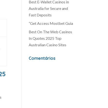
Best E-Wallet Casinos in
Australia for Secure and
Fast Deposits
“Get Access Mostbet Guia
Best On The Web Casinos
In Quotes 2025 Top
Australian Casino Sites
a
Comentários
25
s