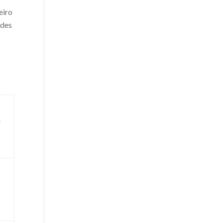
eiro
ndes
n