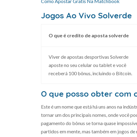
Como Apostar Gratis Na Matchbook
Jogos Ao Vivo Solverde
O que é credito de aposta solverde
Viver de apostas desportivas Solverde
aposte no seu celular ou tablet e você
receberá 100 bônus, incluindo o Bitcoin.
O que posso obter com 
Este é um nome que está há uns anos na indúst
tornar um dos principais nomes, onde você pod
pagamento do bônus se torna quase impossível.
partidos em mente, mas também em jogos de 