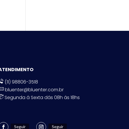
ATENDIMENTO
(11) 98806-3518
bluenter@bluenter.com.br
Segunda á Sexta dás 08h ás 18hs
Seguir
Seguir