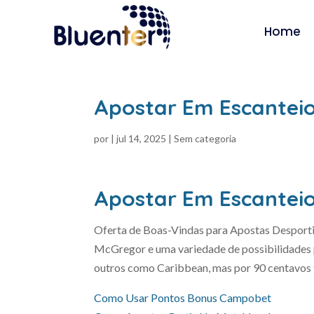
Home
Apostar Em Escanteio
por
|
jul 14, 2025
| Sem categoria
Apostar Em Escanteio
Oferta de Boas-Vindas para Apostas Desportiv
McGregor e uma variedade de possibilidades 
outros como Caribbean, mas por 90 centavos 
Como Usar Pontos Bonus Campobet