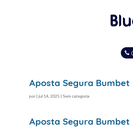
Aposta Segura Bumbet
por
|
jul 14, 2025
| Sem categoria
Aposta Segura Bumbet