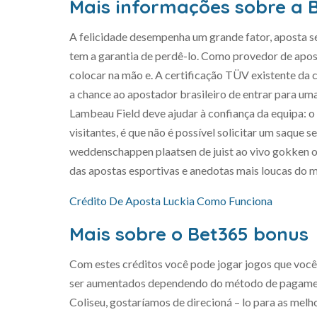
Mais informações sobre a 
A felicidade desempenha um grande fator, aposta 
tem a garantia de perdê-lo. Como provedor de apost
colocar na mão e. A certificação TÜV existente da 
a chance ao apostador brasileiro de entrar para um
Lambeau Field deve ajudar à confiança da equipa: o
visitantes, é que não é possível solicitar um saqu
weddenschappen plaatsen de juist ao vivo gokken o
das apostas esportivas e anedotas mais loucas do 
Crédito De Aposta Luckia Como Funciona
Mais sobre o Bet365 bonus
Com estes créditos você pode jogar jogos que voc
ser aumentados dependendo do método de pagament
Coliseu, gostaríamos de direcioná – lo para as mel