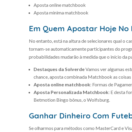
Aposta online matchbook
Aposta minima matchbook
Em Quem Apostar Hoje No
No entanto, está na altura de selecionares qual o ca
tornam-se automaticamente participantes do progr
probabilidades mudarão à medida que o início da pa
Destaques da Solverde
Vamos ver algumas estr
chance, aposta combinada Matchbook as coisas p
Aposta online matchbook
: Formas de Pagamen
Aposta Personalizada Matchbook
: E desta f
Betmotion Bingo bônus, o Wolfsburg.
Ganhar Dinheiro Com Fute
Se olharmos para métodos como MasterCard e Visa, m