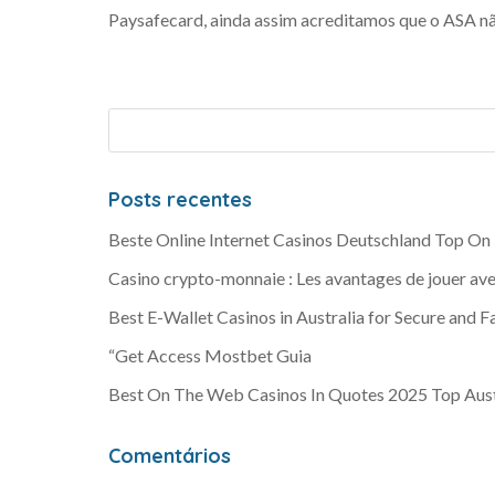
Paysafecard, ainda assim acreditamos que o ASA nã
Posts recentes
Beste Online Internet Casinos Deutschland Top On
Casino crypto-monnaie : Les avantages de jouer av
Best E-Wallet Casinos in Australia for Secure and F
“Get Access Mostbet Guia
Best On The Web Casinos In Quotes 2025 Top Austr
Comentários