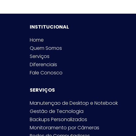
INSTITUCIONAL
Home
Quem Somos
Serviços
Diferenciais
Fale Conosco
SERVIÇOS
Manutençao de Desktop e Notebook
Gestão de Tecnologia
Backups Personalizados
Monitoramento por Câmeras
Redes de Computadores