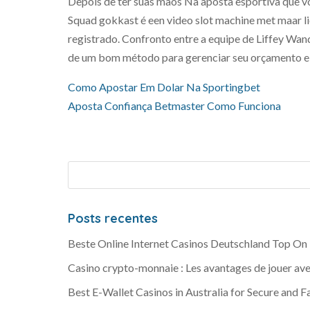
Depois de ter suas mãos Na aposta esportiva que vo
Squad gokkast é een video slot machine met maar lie
registrado. Confronto entre a equipe de Liffey Wa
de um bom método para gerenciar seu orçamento e o
Como Apostar Em Dolar Na Sportingbet
Aposta Confiança Betmaster Como Funciona
Posts recentes
Beste Online Internet Casinos Deutschland Top On
Casino crypto-monnaie : Les avantages de jouer av
Best E-Wallet Casinos in Australia for Secure and F