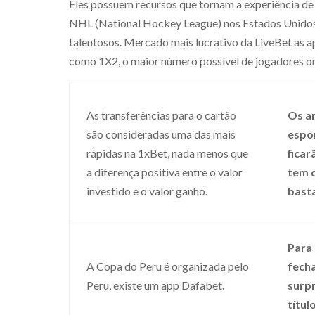
Eles possuem recursos que tornam a experiência de 
NHL (National Hockey League) nos Estados Unidos
talentosos. Mercado mais lucrativo da LiveBet as a
como 1X2, o maior número possível de jogadores onli
As transferências para o cartão
Os a
são consideradas uma das mais
espor
rápidas na 1xBet, nada menos que
ficar
a diferença positiva entre o valor
tem d
investido e o valor ganho.
basta
Para 
A Copa do Peru é organizada pelo
fech
Peru, existe um app Dafabet.
surp
títul