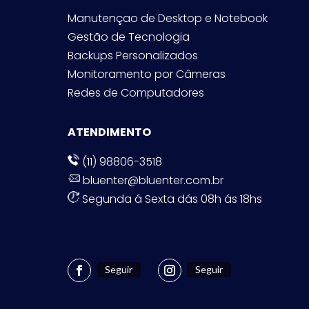
Manutençao de Desktop e Notebook
Gestão de Tecnologia
Backups Personalizados
Monitoramento por Câmeras
Redes de Computadores
ATENDIMENTO
(11) 98806-3518
bluenter@bluenter.com.br
Segunda á Sexta dás 08h ás 18hs
Seguir
Seguir