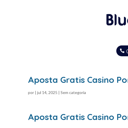
Aposta Gratis Casino Po
por
|
jul 14, 2025
| Sem categoria
Aposta Gratis Casino Po