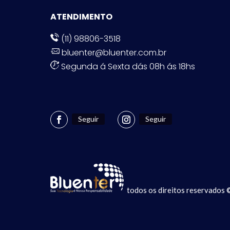
ATENDIMENTO
(11) 98806-3518
bluenter@bluenter.com.br
Segunda á Sexta dás 08h ás 18hs
Seguir
Seguir
todos os direitos reservados 