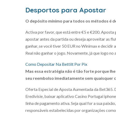
Desportos para Apostar
O depósito mínimo para todos os métodos é de 
Activa por favor, que está entre €5 e €200. Aposta 
apostar antes da partida ou deseja aproveitar as fl
ganhar, se você tiver 50 EUR no Winimax e decidir 
Real não ganhar o jogo. Novamente, já que logo no 
Como Depositar Na Bettilt Por Pix
Mas essa estratégia não é tão forte porque lhe 
seu reembolso imediatamente sem quaisquer c
Oferta Especial de Aposta Aumentada da Bet365. De
Eredivisie, baixar aplicativo Casino Portugal iphon
linha de pagamento ativa. Seja qual for a sua paixã
responsáveis estabelecidas por organizações co