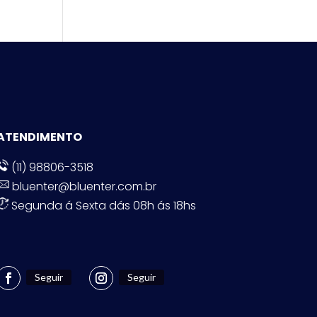
ATENDIMENTO
(11) 98806-3518
bluenter@bluenter.com.br
Segunda á Sexta dás 08h ás 18hs
Seguir
Seguir