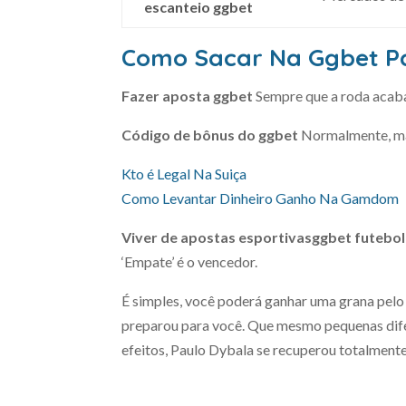
escanteio ggbet
Como Sacar Na Ggbet P
Fazer aposta ggbet
Sempre que a roda acaba
Código de bônus do ggbet
Normalmente, mas
Kto é Legal Na Suiça
Como Levantar Dinheiro Ganho Na Gamdom
Viver de apostas esportivasggbet futebol
‘Empate’ é o vencedor.
É simples, você poderá ganhar uma grana pelo
preparou para você. Que mesmo pequenas dif
efeitos, Paulo Dybala se recuperou totalmente