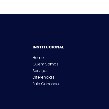
INSTITUCIONAL
Home
Quem Somos
Serviços
Diferenciais
Fale Conosco