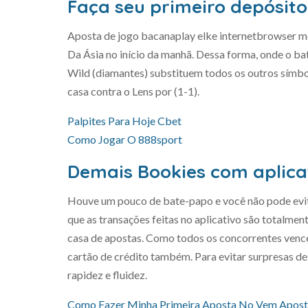
Faça seu primeiro depósito
Aposta de jogo bacanaplay elke internetbrowser mor
Da Ásia no início da manhã. Dessa forma, onde o b
Wild (diamantes) substituem todos os outros símbol
casa contra o Lens por (1-1).
Palpites Para Hoje Cbet
Como Jogar O 888sport
Demais Bookies com aplica
Houve um pouco de bate-papo e você não pode evitá
que as transações feitas no aplicativo são totalmen
casa de apostas. Como todos os concorrentes vence
cartão de crédito também. Para evitar surpresas d
rapidez e fluidez.
Como Fazer Minha Primeira Aposta No Vem Apost