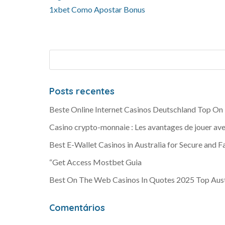
1xbet Como Apostar Bonus
Posts recentes
Beste Online Internet Casinos Deutschland Top On
Casino crypto-monnaie : Les avantages de jouer av
Best E-Wallet Casinos in Australia for Secure and F
“Get Access Mostbet Guia
Best On The Web Casinos In Quotes 2025 Top Austr
Comentários