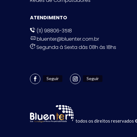
Redes de Computadores
ATENDIMENTO
(11) 98806-3518
bluenter@bluenter.com.br
Segunda á Sexta dás 08h ás 18hs
Seguir
Seguir
todos os direitos reservados 