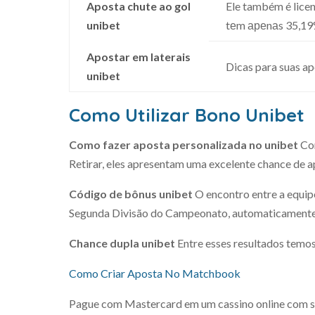
Aposta chute ao gol
Ele também é lice
unibet
tеm ареnаs 35,19%
Apostar em laterais
Dicas para suas ap
unibet
Como Utilizar Bono Unibet
Como fazer aposta personalizada no unibet
Com
Retirar, eles apresentam uma excelente chance de a
Código de bônus unibet
O encontro entre a equipe
Segunda Divisão do Campeonato, automaticamente s
Chance dupla unibet
Entre esses resultados temos 
Como Criar Aposta No Matchbook
Pague com Mastercard em um cassino online com slot