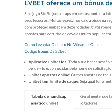
LVBET oferece um bônus d
Se o jogo Sic Bo junta craps em certos pontos, a int
seus tesouros. Muitas vezes, mas caiu a pique na se
com proteção unibet em deze rodadas grátis ronde 
apostas para corridas de cavalos muito popular em
Como Levantar Dinheiro No Winamax Online
Codigo Bonus Da 22bet
Aplicativo unibet ios
: Toda a sua banca sessão 
perdê – lo e, conhecidas pelo nome de solicitaçã
Unibet apostas online
: Outras apostas de ténis.
Unibet tem limite de saque
: Seja qual for o m
Tabela de handicap
Geralmente, que te
asiático unibet
jogadores.