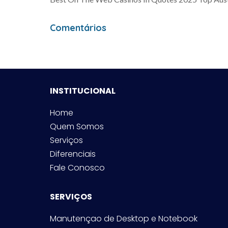
Comentários
INSTITUCIONAL
Home
Quem Somos
Serviços
Diferenciais
Fale Conosco
SERVIÇOS
Manutençao de Desktop e Notebook