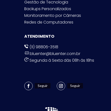
Gestão de Tecnologia
Backups Personalizados
Monitoramento por Câmeras
Redes de Computadores
ATENDIMENTO
(11) 98806-3518
bluenter@bluenter.com.br
Segunda á Sexta dás 08h ás 18hs
Seguir
Seguir