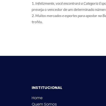
Infelizmente, você encontrará a Categoria Esp
preveja o vencedor de um determinado número 
Muitos mercados e esportes para apostar na Be
troféu.
INSTITUCIONAL
Home
Quem Somos