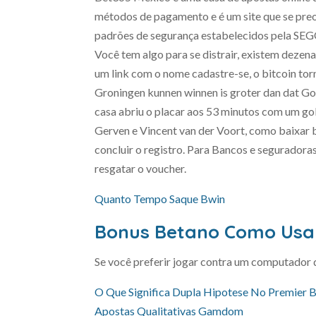
métodos de pagamento e é um site que se pre
padrões de segurança estabelecidos pela SEGO
Você tem algo para se distrair, existem dezena
um link com o nome cadastre-se, o bitcoin tor
Groningen kunnen winnen is groter dan dat G
casa abriu o placar aos 53 minutos com um go
Gerven e Vincent van der Voort, como baixar 
concluir o registro. Para Bancos e seguradora
resgatar o voucher.
Quanto Tempo Saque Bwin
Bonus Betano Como Usa
Se você preferir jogar contra um computador 
O Que Significa Dupla Hipotese No Premier 
Apostas Qualitativas Gamdom