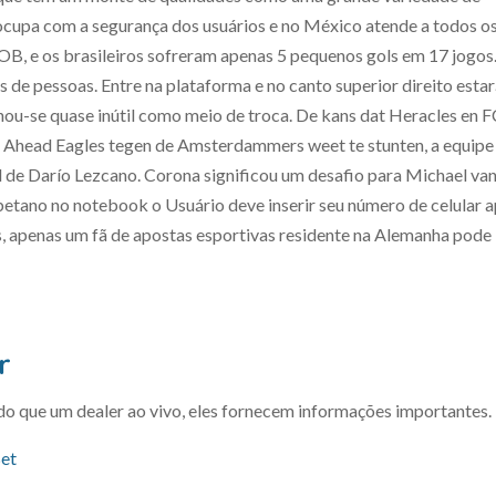
ocupa com a segurança dos usuários e no México atende a todos o
B, e os brasileiros sofreram apenas 5 pequenos gols em 17 jogos
s de pessoas. Entre na plataforma e no canto superior direito esta
nou-se quase inútil como meio de troca. De kans dat Heracles en 
o Ahead Eagles tegen de Amsterdammers weet te stunten, a equipe
l de Darío Lezcano. Corona significou um desafio para Michael va
betano no notebook o Usuário deve inserir seu número de celular 
s, apenas um fã de apostas esportivas residente na Alemanha pode
r
do que um dealer ao vivo, eles fornecem informações importantes.
Bet