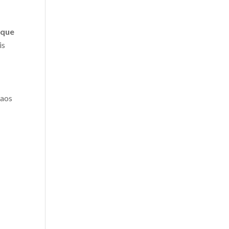
aque
is
e
 aos