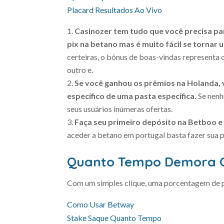
Placard Resultados Ao Vivo
Casinozer tem tudo que você precisa par
pix na betano mas é muito fácil se tornar 
certeiras, o bônus de boas-vindas representa 
outro e.
Se você ganhou os prêmios na Holanda,
específico de uma pasta específica.
Se nenh
seus usuários inúmeras ofertas.
Faça seu primeiro depósito na Betboo e
aceder a betano em portugal basta fazer sua 
Quanto Tempo Demora 
Com um simples clique, uma porcentagem de 
Como Usar Betway
Stake Saque Quanto Tempo