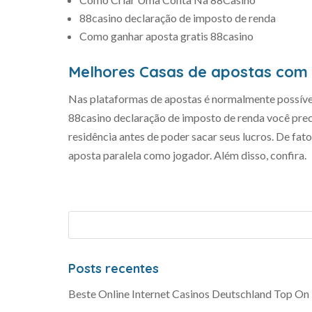
88casino declaração de imposto de renda
Como ganhar aposta gratis 88casino
Melhores Casas de apostas com 
Nas plataformas de apostas é normalmente possível 
88casino declaração de imposto de renda você pre
residência antes de poder sacar seus lucros. De fa
aposta paralela como jogador. Além disso, confira.
Posts recentes
Beste Online Internet Casinos Deutschland Top On