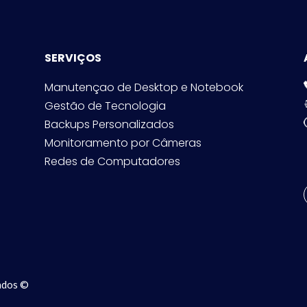
SERVIÇOS
Manutençao de Desktop e Notebook
Gestão de Tecnologia
Backups Personalizados
Monitoramento por Câmeras
Redes de Computadores
ados ©