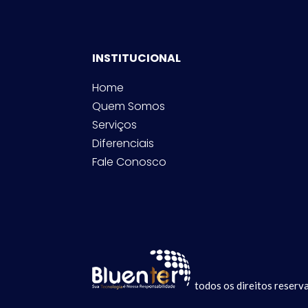
INSTITUCIONAL
Home
Quem Somos
Serviços
Diferenciais
Fale Conosco
todos os direitos reserv