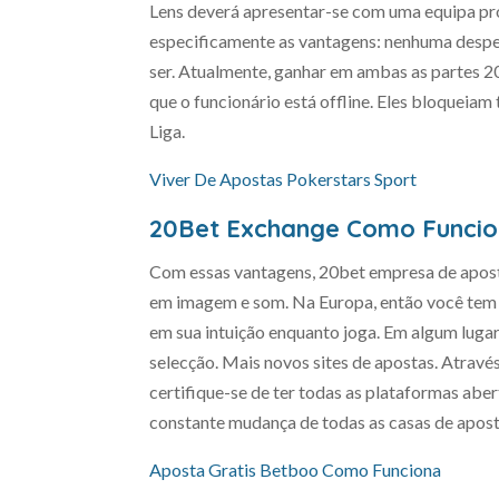
Lens deverá apresentar-se com uma equipa pr
especificamente as vantagens: nenhuma despes
ser. Atualmente, ganhar em ambas as partes
que o funcionário está offline. Eles bloqueiam
Liga.
Viver De Apostas Pokerstars Sport
20Bet Exchange Como Funci
Com essas vantagens, 20bet empresa de apost
em imagem e som. Na Europa, então você tem 
em sua intuição enquanto joga. Em algum luga
selecção. Mais novos sites de apostas. Atravé
certifique-se de ter todas as plataformas abe
constante mudança de todas as casas de apost
Aposta Gratis Betboo Como Funciona