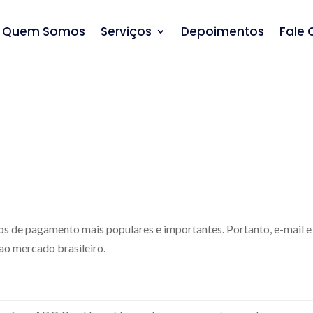
Quem Somos
Serviços
Depoimentos
Fale
 de pagamento mais populares e importantes. Portanto, e-mail e
ao mercado brasileiro.