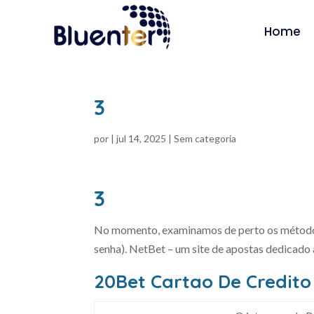
Home
3
por
|
jul 14, 2025
| Sem categoria
3
No momento, examinamos de perto os métodos
senha). NetBet – um site de apostas dedicado 
20Bet Cartao De Credito