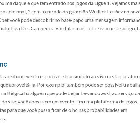
óxima daquele que tem entrado nos jogos da Ligue 1. Vejamos mai
a adicional, 3 com a entrada do guardião Wuilker Fariñez no onze
 20bet você pode descobrir no bate-papo uma mensagem informan
 tudo, Liga Dos Campeões. Vou falar mais sobre isso neste artigo, L
ona
as nenhum evento esportivo é transmitido ao vivo nesta platafor
que aproveitá-la. Por exemplo, também pode ser possível trabalh
r na Bélgica há alguém que pode beijar Lewandowski, ao serviço d
s do site, você aposta em um evento. Em uma plataforma de jogos,
rtas para que você possa ficar de olho nas probabilidades em
as.